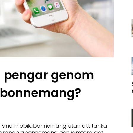
a pengar genom
labonnemang?
r sina mobilabonnemang utan att tänka
nuvarande abonnemang och jämföra det