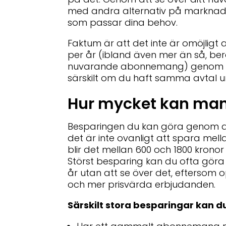
med andra alternativ på marknade
som passar dina behov.
Faktum är att det inte är omöjligt a
per år (ibland även mer än så, be
nuvarande abonnemang) genom att 
särskilt om du haft samma avtal un
Hur mycket kan man
Besparingen du kan göra genom a
det är inte ovanligt att spara mell
blir det mellan 600 och 1800 krono
Störst besparing kan du ofta gö
år utan att se över det, efterso
och mer prisvärda erbjudanden.
Särskilt stora besparingar kan d