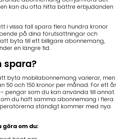
n kan du ofta hitta bättre erbjudanden
tt i vissa fall spara flera hundra kronor
roende på dina förutsättningar och
byta till ett billigare abonnemang,
der en längre tid.
 spara?
tt byta mobilabonnemang varierar, men
an 50 och 150 kronor per månad. För ett år
r – pengar som du kan använda till annat.
ra om du haft samma abonnemang i flera
m operatörerna ständigt kommer med nya
u göra om du: