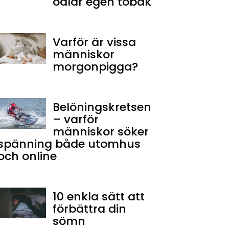
odlar egen tobak
Varför är vissa
människor
morgonpigga?
Belöningskretsen
– varför
människor söker
spänning både utomhus
och online
10 enkla sätt att
förbättra din
sömn