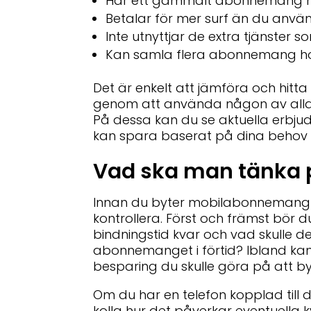
Har ett gammalt abonnemang m
Betalar för mer surf än du anvä
Inte utnyttjar de extra tjänster
Kan samla flera abonnemang ho
Det är enkelt att jämföra och hitt
genom att använda någon av alla d
På dessa kan du se aktuella erbju
kan spara baserat på dina behov
Vad ska man tänka 
Innan du byter mobilabonnemang fi
kontrollera. Först och främst bör 
bindningstid kvar och vad skulle det
abonnemanget i förtid? Ibland ka
besparing du skulle göra på att by
Om du har en telefon kopplad til
kolla hur det påverkar eventuella k