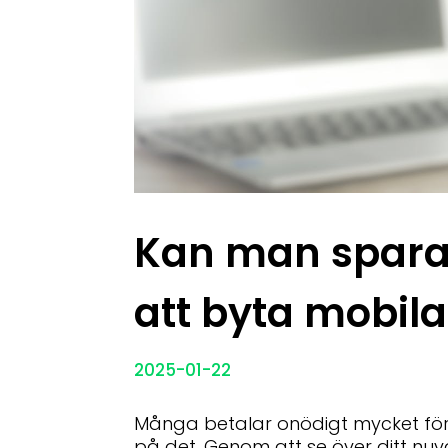
Kan man spar
att byta mobi
2025-01-22
Många betalar onödigt mycket fö
på det. Genom att se över ditt 