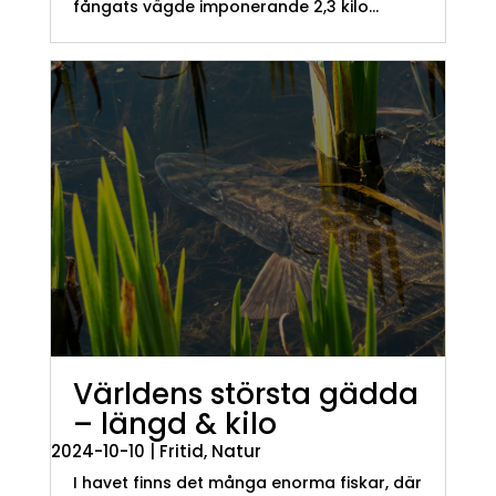
fångats vägde imponerande 2,3 kilo...
Världens största gädda
– längd & kilo
2024-10-10
|
Fritid
,
Natur
I havet finns det många enorma fiskar, där